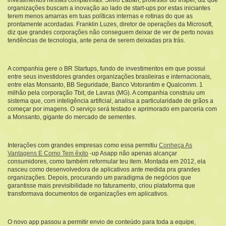
investimentos nessas companhias. Silvio Laban, professor do Insper, diz que
organizações buscam a inovação ao lado de start-ups por estas iniciantes
terem menos amarras em tuas políticas internas e rotinas do que as
prontamente acordadas. Franklin Luzes, diretor de operações da Microsoft,
diz que grandes corporações não conseguem deixar de ver de perto novas
tendências de tecnologia, ante pena de serem deixadas pra trás.
A companhia gere o BR Startups, fundo de investimentos em que possui
entre seus investidores grandes organizações brasileiras e internacionais,
entre elas Monsanto, BB Seguridade, Banco Votorantim e Qualcomm. 1
milhão pela corporação Tbit, de Lavras (MG). A companhia construiu um
sistema que, com inteligência artificial, analisa a particularidade de grãos a
começar por imagens. O serviço será testado e aprimorado em parceria com
a Monsanto, gigante do mercado de sementes.
Interações com grandes empresas como essa permitiu
Conheça As
Vantagens E Como Tem êxito
-up Asapp não apenas alcançar
consumidores, como também reformular teu item. Montada em 2012, ela
nasceu como desenvolvedora de aplicativos ante medida pra grandes
organizações. Depois, procurando um paradigma de negócios que
garantisse mais previsibilidade no faturamento, criou plataforma que
transformava documentos de organizações em aplicativos.
O novo app passou a permitir envio de conteúdo para toda a equipe,