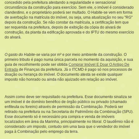
concedido pela prefeitura atestando a regularidade e sensacional
circunstância da construção para exercício. Sem ele, o imóvel é considerado
clandestino, e o proprietário poderá ser multado. O Habite-se vem em forma
de averbação na matrícula do imóvel, ou seja, uma atualização no seu "RG"
depois da construção. Se não constar da matrícula, a certificação tem que
ser requerida na prefeitura, depois de exibição da cópia do alvará de
construção, da planta da edificação aprovada e do IPTU do mesmo exercício
do alvará.
O gasto do Habite-se
varia por m² e por meio ambiente da construção. O
primeiro tributo é pago numa única parcela no momento da aquisição, e sua
guia de recolhimento pode ser obtida
Comprar Imóvel E Doar O Antigo De
Entrada
de Finanças da prefeitura. Já o ITCMD é pago só nos processos de
doação ou herança do imóvel. O documento atesta se existe qualquer
imposto não honrado ou ainda não ajuizado em relação ao imóvel.
Assim como deve ser requisitado na prefeitura. Esse documento sinaliza se
um imóvel é de domínio benéfico de órgão público ou privado (chamado
enfiteuta ou foreiro) através de permissão da Combinação. Poderá ser
retirado na prefeitura ou na Secretaria do Patrimônio da Combinação (SPU).
Esse documento só é necessário pra compra e venda de imóveis
localizados em área da Marinha, principalmente no litoral. O laudêmio não é
considerado um imposto, contudo sim uma taxa que o vendedor do imóvel
paga à Combinação pelo emprego da terra.