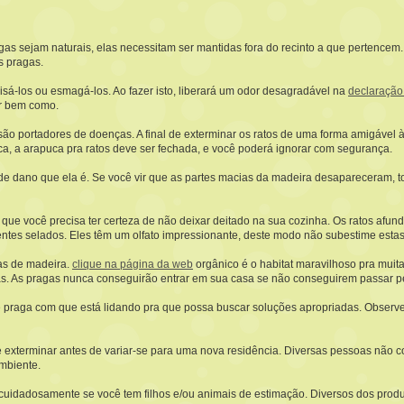
s sejam naturais, elas necessitam ser mantidas fora do recinto a que pertencem. 
s pragas.
sá-los ou esmagá-los. Ao fazer isto, liberará um odor desagradável na
declaração 
ar bem como.
o portadores de doenças. A final de exterminar os ratos de uma forma amigável à f
ca, a arapuca pra ratos deve ser fechada, e você poderá ignorar com segurança.
de dano que ela é. Se você vir que as partes macias da madeira desapareceram, tod
que você precisa ter certeza de não deixar deitado na sua cozinha. Os ratos afu
entes selados. Eles têm um olfato impressionante, deste modo não subestime estas
cas de madeira.
clique na página da web
orgânico é o habitat maravilhoso pra muita
gas. As pragas nunca conseguirão entrar em sua casa se não conseguirem passar pe
de praga com que está lidando pra que possa buscar soluções apropriadas. Observe
 e exterminar antes de variar-se para uma nova residência. Diversas pessoas não
mbiente.
ar cuidadosamente se você tem filhos e/ou animais de estimação. Diversos dos prod