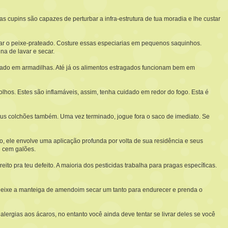
s cupins são capazes de perturbar a infra-estrutura de tua moradia e lhe custar
irar o peixe-prateado. Costure essas especiarias em pequenos saquinhos.
a de lavar e secar.
sado em armadilhas. Até já os alimentos estragados funcionam bem em
hos. Estes são inflamáveis, assim, tenha cuidado em redor do fogo. Esta é
eus colchões também. Uma vez terminado, jogue fora o saco de imediato. Se
so, ele envolve uma aplicação profunda por volta de sua residência e seus
 cem galões.
eito pra teu defeito. A maioria dos pesticidas trabalha para pragas específicas.
 Deixe a manteiga de amendoim secar um tanto para endurecer e prenda o
rgias aos ácaros, no entanto você ainda deve tentar se livrar deles se você