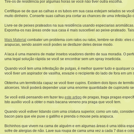
Tire-os de residência por algumas horas se você não tiver outra escolha.
Certifique-se de que as calhas e os tubos em sua casa estejam selados se você 
muito dinheiro. Conserte suas calhas pra cortar as chances de uma infestação 
Livre-se de peixes prateados na sua residência usando especiarias aromáticas
Exponha-os nas áreas onde sua casa é mais suscetível ao peixe-prateado. Tais
Mais Material
combater um problema com ratos ou ratos, lembre-se disto: eles
arapucas, sendo assim você podes se desfazer deles desse modo.
A laca é uma maneira de matar insetos voadores dentro de sua moradia. O perf
uma legal solução rápida se você se encontrar sem um spray inseticida.
Quando você tem uma infestação de pulgas, é melhor querer tudo e qualquer co
você tiver um aspirador de vasilha, esvazie o recipiente do lado de fora em um s
Obtenha um termiticida capaz se você tiver cupins. Existem dois tipos de termi
alicerces. Você poderá depender usar uma enorme quantidade de cupinzeto se 
Se você está pensando em fazer teu
este artigo
de pragas, traga pragas específi
Isto auxílio você a obter o mais bacana veneno pra praga que você tem.
Quando você estiver lidando com uma criatura superior, como um rato, consid
bacon para que ele puxe o gatilho e prenda o mouse pela arapuca.
Bichinhos que vivem na cama de alguém e em algumas áreas é uma idéia espanto
sofre de alergias de não. Lave sua roupa de cama uma vez a cada 7 dias e col