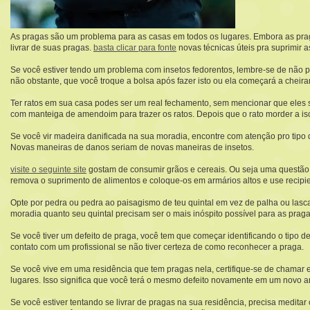
As pragas são um problema para as casas em todos os lugares. Embora as praga
livrar de suas pragas.
basta clicar para fonte
novas técnicas úteis pra suprimir a
Se você estiver tendo um problema com insetos fedorentos, lembre-se de não pi
não obstante, que você troque a bolsa após fazer isto ou ela começará a cheir
Ter ratos em sua casa podes ser um real fechamento, sem mencionar que eles sã
com manteiga de amendoim para trazer os ratos. Depois que o rato morder a is
Se você vir madeira danificada na sua moradia, encontre com atenção pro tipo 
Novas maneiras de danos seriam de novas maneiras de insetos.
visite o seguinte site
gostam de consumir grãos e cereais. Ou seja uma questão 
remova o suprimento de alimentos e coloque-os em armários altos e use recipi
Opte por pedra ou pedra ao paisagismo de teu quintal em vez de palha ou las
moradia quanto seu quintal precisam ser o mais inóspito possível para as pra
Se você tiver um defeito de praga, você tem que começar identificando o tipo 
contato com um profissional se não tiver certeza de como reconhecer a praga.
Se você vive em uma residência que tem pragas nela, certifique-se de chamar
lugares. Isso significa que você terá o mesmo defeito novamente em um novo a
Se você estiver tentando se livrar de pragas na sua residência, precisa medit