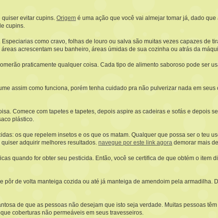
quiser evitar cupins.
Origem
é uma ação que você vai almejar tomar já, dado que a
de cupins.
. Especiarias como cravo, folhas de louro ou salva são muitas vezes capazes de t
 áreas acrescentam seu banheiro, áreas úmidas de sua cozinha ou atrás da máquin
 comerão praticamente qualquer coisa. Cada tipo de alimento saboroso pode ser u
ume assim como funciona, porém tenha cuidado pra não pulverizar nada em seus ol
isa. Comece com tapetes e tapetes, depois aspire as cadeiras e sofás e depois s
aco plástico.
ticidas: os que repelem insetos e os que os matam. Qualquer que possa ser o teu u
quiser adquirir melhores resultados.
navegue por este link agora
demorar mais de
cas quando for obter seu pesticida. Então, você se certifica de que obtém o item dir
ere pôr de volta manteiga cozida ou até já manteiga de amendoim pela armadilha.
sa de que as pessoas não desejam que isto seja verdade. Muitas pessoas têm ale
oque coberturas não permeáveis em seus travesseiros.